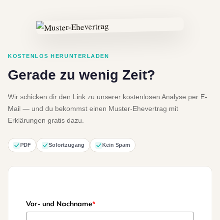
dafür entscheiden solltest, uns im Zusammenhang mit
deinem Ehevertrag zu beauftragen.
Die genaue Höhe der Kosten hängt aber vom Einzelfall
ab und wie komplex dein Ehevertrag werden soll.
KOSTENLOS HERUNTERLADEN
Gerade zu wenig Zeit?
Wir schicken dir den Link zu unserer kostenlosen Analyse per E-
Mail — und du bekommst einen Muster-Ehevertrag mit
Erklärungen gratis dazu.
PDF
Sofortzugang
Kein Spam
Vor- und Nachname
*